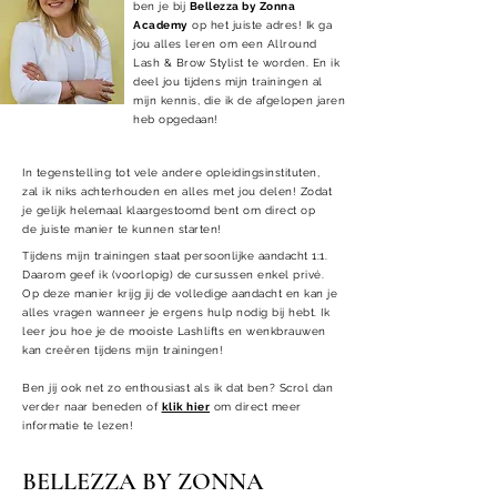
ben je bij
Bellezza by Zonna
Academy
op het juiste adres! Ik ga
jou alles leren om een Allround
Lash & Brow Stylist te worden. En ik
deel jou tijdens mijn trainingen al
mijn kennis, die ik de afgelopen jaren
heb opgedaan!
In tegenstelling tot vele andere opleidingsinstituten,
zal ik niks achterhouden en alles met jou delen! Zodat
je gelijk helemaal klaargestoomd bent om direct op
de juiste manier te kunnen starten!
Tijdens mijn trainingen staat persoonlijke aandacht 1:1.
Daarom geef ik (voorlopig) de cursussen enkel privé.
Op deze manier krijg jij de volledige aandacht en kan je
alles vragen wanneer je ergens hulp nodig bij hebt. Ik
leer jou hoe je de mooiste Lashlifts en wenkbrauwen
kan creëren tijdens mijn trainingen!
Ben jij ook net zo enthousiast als ik dat ben? Scrol dan
verder naar beneden of
klik hier
om direct meer
informatie te lezen!
BELLEZZA BY ZONNA