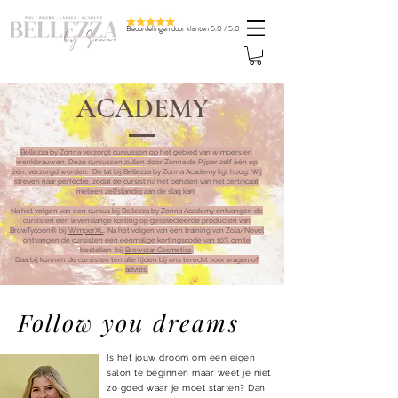
Beoordelingen door klanten 5.0 / 5.0
ACADEMY
Bellezza by Zonna verzorgt cursussen op het gebied van wimpers en
wenkbrauwen. Deze cursussen zullen door Zonna de Pijper zelf één op
één, verzorgd worden. De lat bij Bellezza by Zonna Academy ligt hoog. Wij
streven naar perfectie, zodat de cursist na het behalen van het certificaat
meteen zelfstandig aan de slag kan.
Na het volgen van een cursus bij Bellezza by Zonna Academy ontvangen de
cursisten een levenslange korting op geselecteerde producten van
BrowTycoon® bij
WimperXL
. Na het volgen van een training van Zola/Novel
ontvangen de cursisten een eenmalige kortingscode van 10% om te
bestellen bij
Browstar Cosmetics
.
Daarbij kunnen de cursisten ten alle tijden bij ons terecht voor vragen of
advies.
Follow you dreams
Is het jouw droom om een eigen
salon te beginnen maar weet je niet
zo goed waar je moet starten? Dan