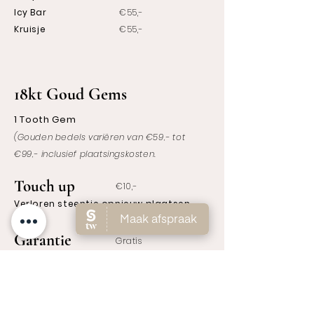
Icy Bar
€55,-
Kruisje
€55,-
18kt Goud Gems
1 Tooth Gem
(Gouden bedels variëren van €59,- tot
€99,- inclusief plaatsingskosten.
Touch up
€10,-
Verloren steentje opnieuw plaatsen
Garantie
Gratis
Garantie binnen 4 weken
Alleen als de bond + gem weg is, niet
wanneer de gem los geraakt is van de
bond