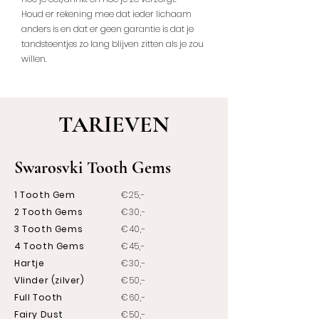
Houd er rekening mee dat ieder lichaam
anders is en dat er geen garantie is dat je
tandsteentjes zo lang blijven zitten als je zou
willen.
TARIEVEN
Swarosvki Tooth Gems
1 Tooth Gem
€25,-
2 Tooth Gems
€30,-
3 Tooth Gems
€40,-
4 Tooth Gems
€45,-
Hartje
€30,-
Vlinder (zilver)
€50,-
Full Tooth
€60,-
Fairy Dust
€50,-